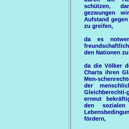
schützen, d
gezwungen wir
Aufstand gegen
zu greifen,
da es notwen
freundschaftl
den Nationen zu
da die Völker d
Charta ihren G
Men-schenrechte
der menschli
Gleichberecht
erneut bekräft
den sozialen
Lebensbedingung
fördern,