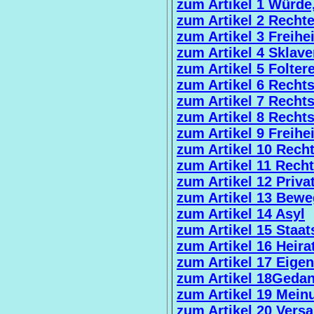
zum Artikel 1 Würde
zum Artikel 2 Rechte,
zum Artikel 3 Freihei
zum Artikel 4 Sklave
zum Artikel 5 Foltere
zum Artikel 6 Rechts
zum Artikel 7 Rechts
zum Artikel 8 Recht
zum Artikel 9 Freih
zum Artikel 10 Rech
zum Artikel 11 Recht
zum Artikel 12 Priva
zum Artikel 13 Bewe
zum Artikel 14 Asyl
zum Artikel 15 Staat
zum Artikel 16 Heira
zum Artikel 17 Eige
zum Artikel 18Gedank
zum Artikel 19 Meinu
zum Artikel 20 Vers