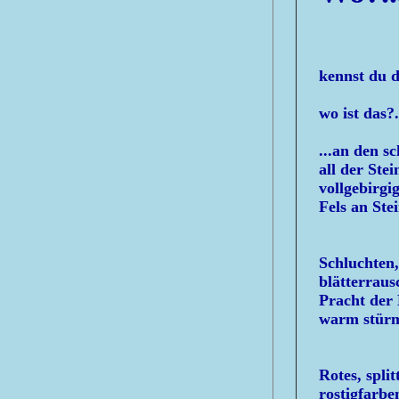
kennst du d
wo ist das?.
...an den s
all der Ste
vollgebirgi
Fels an Ste
Schluchten,
blätterraus
Pracht der
warm stürm
Rotes, spli
rostigfarbe