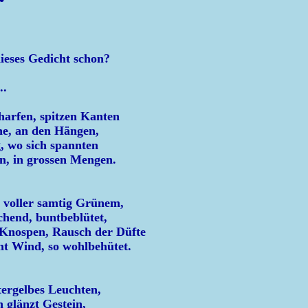
ieses Gedicht schon?
..
charfen, spitzen Kanten
ine, an den Hängen,
g, wo sich spannten
in, in grossen Mengen.
 voller samtig Grünem,
chend, buntbeblütet,
 Knospen, Rausch der Düfte
t Wind, so wohlbehütet.
ttergelbes Leuchten,
n glänzt Gestein,