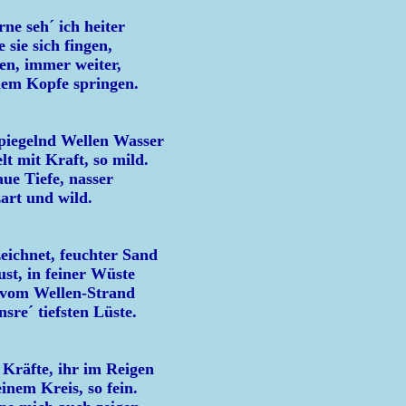
ne seh´ ich heiter
 sie sich fingen,
en, immer weiter,
nem Kopfe springen.
spiegelnd Wellen Wasser
lt mit Kraft, so mild.
ue Tiefe, nasser
art und wild.
eichnet, feuchter Sand
st, in feiner Wüste
t vom Wellen-Strand
nsre´ tiefsten Lüste.
Kräfte, ihr im Reigen
einem Kreis, so fein.