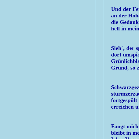
Und der Fer
an der Höhe
die Gedank
hell in mei
Sieh´, der 
dort umspie
Grünlichbla
Grund, so z
Schwarzgez
sturmzerzau
fortgespül
erreichen u
Fangt mich 
bleibt in m