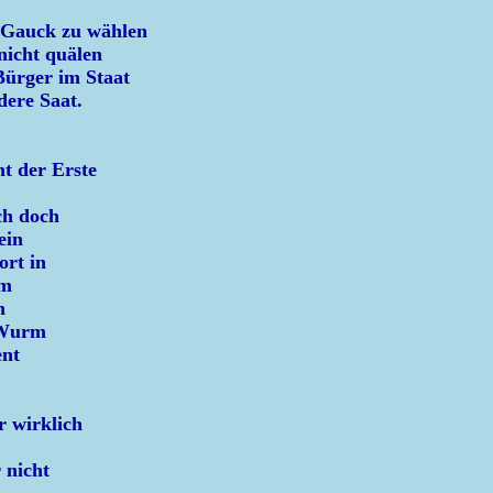
 Gauck zu wählen
nicht quälen
Bürger im Staat
dere Saat.
ht der Erste
ch doch
ein
ort in
rm
h
 Wurm
ent
r wirklich
 nicht