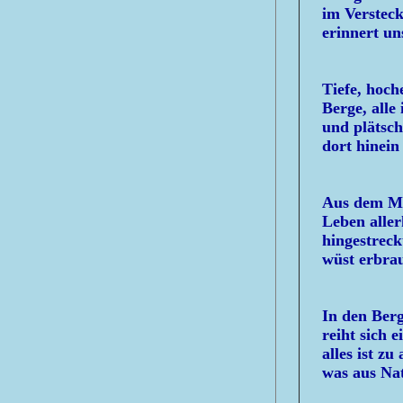
im Verstec
erinnert un
Tiefe, hoch
Berge, alle 
und plätsch
dort hinein
Aus dem Me
Leben aller
hingestrec
wüst erbrau
In den Berg
reiht sich 
alles ist zu
was aus Na