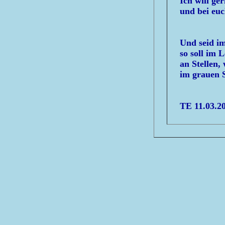
Ich will ge
und bei euc
Und seid i
so soll im 
an Stellen,
im grauen S
TE 11.03.2