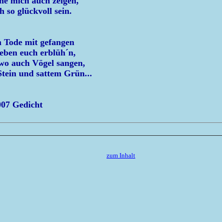
rne mich auch zeigen,
h so glückvoll sein.
m Tode mit gefangen
Leben euch erblüh´n,
 wo auch Vögel sangen,
tein und sattem Grün...
007 Gedicht
zum Inhalt