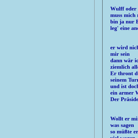
Wulff oder
muss mich 
bin ja nur 
leg' eine an
er wird nic
mir sein
dann wär i
ziemlich all
Er thront d
seinem Tu
und ist doc
ein armer
Der Präsid
Wollt er mi
was sagen
so müßte er