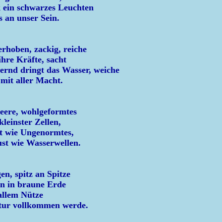
k ein schwarzes Leuchten
s an unser Sein.
erhoben, zackig, reiche
ihre Kräfte, sacht
ernd dringt das Wasser, weiche
 mit aller Macht.
ere, wohlgeformtes
kleinster Zellen,
kt wie Ungenormtes,
st wie Wasserwellen.
en, spitz an Spitze
ein in braune Erde
 allem Nütze
tur vollkommen werde.