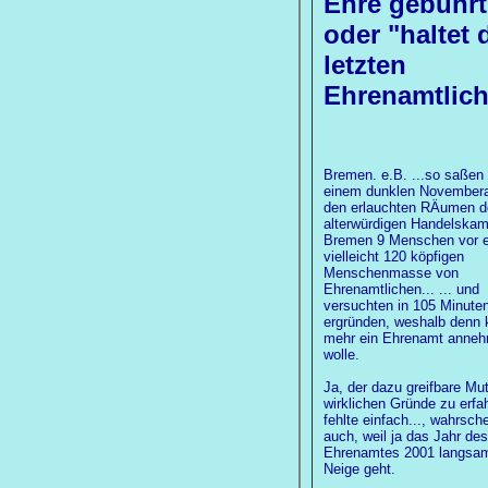
Ehre gebührt
oder "haltet 
letzten
Ehrenamtlic
Bremen. e.B. ...so saßen
einem dunklen Novembera
den erlauchten RÄumen d
alterwürdigen Handelska
Bremen 9 Menschen vor e
vielleicht 120 köpfigen
Menschenmasse von
Ehrenamtlichen... ... und
versuchten in 105 Minute
ergründen, weshalb denn 
mehr ein Ehrenamt anne
wolle.
Ja, der dazu greifbare Mut
wirklichen Gründe zu erfa
fehlte einfach..., wahrsche
auch, weil ja das Jahr des
Ehrenamtes 2001 langsam
Neige geht.