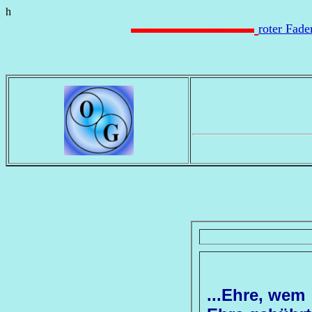
h
roter Fad
...Ehre, wem