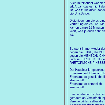
Allen miteinander war nich
erklÄrbar, das es nicht da
ist, was zurückhÄlt, sond
die UmstÄnde.
Diejenigen, um die es ging
Vertretung die ca. 120 M
kamen ganze 15 Minuten 
Wort, was ja auch sehr eh
ist.
So steht immer wieder d
gegen die EHRE, die POL
gegen die MENSCHLICH
und die EHRLICHKEIT ge
RHETORISCHE FINESSE
Der Haushalt ist geschlos
Ehrenamt soll Ehrenamt b
Ehrenamt ist gesellschafli
aberkannt!
Ehrenamt ist persönlich
anerkannt!
...es wurde doch schon vi
gemacht an Vereinfachung.
Vereine dürfen selber die
Spendenbescheinigungen