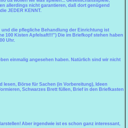
o da wollen wir was spielen... Gesellschaftsspiele,
nen allerdings nicht garantieren, daß dort genügend
e, die JEDER KENNT.
n und die pflegliche Behandlung der Einrichtung ist
ne 100 Kisten Apfelsaft!!!") Die im Briefkopf stehen haben
00 Uhr.
 eben einmalig angesehen haben. Natürlich sind wir nicht
d lesen, Börse für Sachen (in Vorbereitung), Ideen
rmieren, Schwarzes Brett füllen, Brief in den Briefkasten
arstellen! Aber irgendwie ist es schon ganz interessant,