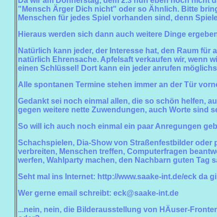
Da wir am Donnerstag, dem 2.3 nun eben noch nicht da s
"Mensch Ärger Dich nicht" oder so Ähnlich. Bitte brin
Menschen für jedes Spiel vorhanden sind, denn Spielev
Hieraus werden sich dann auch weitere Dinge ergeben
Natürlich kann jeder, der Interesse hat, den Raum für 
natürlich Ehrensache. Apfelsaft verkaufen wir, wenn wi
einen Schlüssel! Dort kann ein jeder anrufen möglich
Alle spontanen Termine stehen immer an der Tür vorne
Gedankt sei noch einmal allen, die so schön helfen, a
gegen weitere nette Zuwendungen, auch Worte sind s
So will ich auch noch einmal ein paar Anregungen ge
Schachspielen, Dia-Show von Straßenfestbilder oder pr
verbreiten, Menschen treffen, Computerfragen beantwor
werfen, Wahlparty machen, den Nachbarn guten Tag sage
Seht mal ins Internet: http://www.saake-int.de/eck da
Wer gerne email schreibt: eck@saake-int.de
...nein, nein, die Bilderausstellung von HÄuser-Fronte