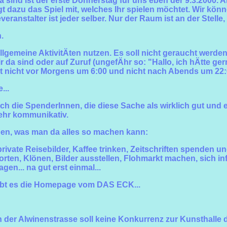
ind ist der erste Donnerstag für uns eben der 9.3.2000. Als
gt dazu das Spiel mit, welches Ihr spielen möchtet. Wir kön
eranstalter ist jeder selber. Nur der Raum ist an der Stell
.
allgemeine AktivitÄten nutzen. Es soll nicht geraucht werde
r da sind oder auf Zuruf (ungefÄhr so: "Hallo, ich hÄtte ger
st nicht vor Morgens um 6:00 und nicht nach Abends um 22:
...
uch die SpenderInnen, die diese Sache als wirklich gut und
ehr kommunikativ.
ben, was man da alles so machen kann:
ivate Reisebilder, Kaffee trinken, Zeitschriften spenden un
ten, Klönen, Bilder ausstellen, Flohmarkt machen, sich info
n... na gut erst einmal...
 gibt es die Homepage vom DAS ECK...
n der Alwinenstrasse soll keine Konkurrenz zur Kunsthalle d