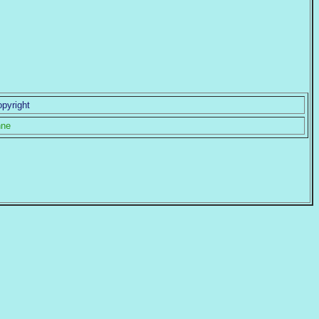
pyright
hne