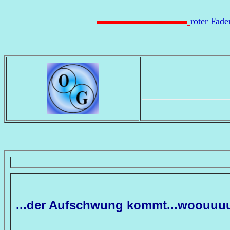
roter Fad
...der Aufschwung kommt...woouu