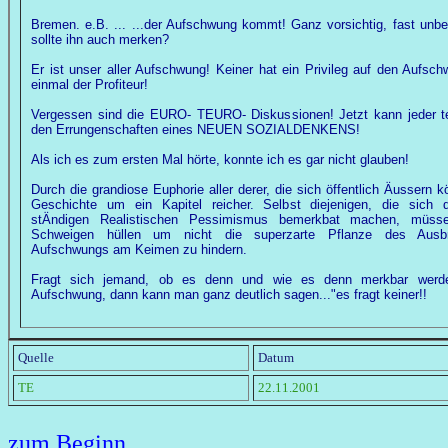
Bremen. e.B. ... ...der Aufschwung kommt! Ganz vorsichtig, fast unb
sollte ihn auch merken?
Er ist unser aller Aufschwung! Keiner hat ein Privileg auf den Aufsch
einmal der Profiteur!
Vergessen sind die EURO- TEURO- Diskussionen! Jetzt kann jeder t
den Errungenschaften eines NEUEN SOZIALDENKENS!
Als ich es zum ersten Mal hörte, konnte ich es gar nicht glauben!
Durch die grandiose Euphorie aller derer, die sich öffentlich Äussern k
Geschichte um ein Kapitel reicher. Selbst diejenigen, die sich d
stÄndigen Realistischen Pessimismus bemerkbat machen, müss
Schweigen hüllen um nicht die superzarte Pflanze des Ausb
Aufschwungs am Keimen zu hindern.
Fragt sich jemand, ob es denn und wie es denn merkbar wer
Aufschwung, dann kann man ganz deutlich sagen..."es fragt keiner!!
Quelle
Datum
TE
22.11.2001
zum Beginn