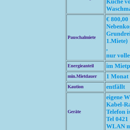
Küche vol
Waschma
€ 800,00
Nebenkos
Grundrei
Pauschalmiete
1.Miete)
,
nur voll
im Mietp
Energieanteil
1 Monat
min.Mietdauer
entfällt
Kaution
eigene 
Kabel-Ra
Telefon i
Geräte
Tel 0421
WLAN mit