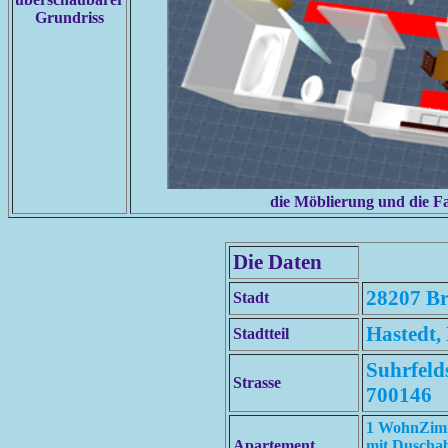
Grundriss
die Möblierung und die Far
Die Daten
28207 B
Stadt
Hastedt,
Stadtteil
Suhrfelds
Strasse
700146
1 WohnZimm
Apartement
mit Duschab